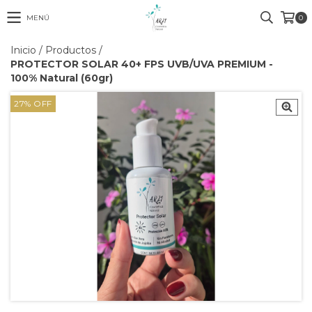
MENÚ
0
Inicio
/
Productos
/
PROTECTOR SOLAR 40+ FPS UVB/UVA PREMIUM -
100% Natural (60gr)
27
%
OFF